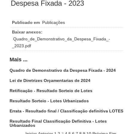
Despesa Fixada - 2023
Publicado em
Publicações
Baixar anexos:
Quadro_de_Demonstrativo_da_Despesa_Fixada_-
_2023.pdf
Mais ...
Quadro de Demonstrativo da Despesa Fixada - 2024
Lei de Diretrizes Orçamentarias de 2024
Retificação - Resultado Sorteio de Lotes
Resultado Sorteio - Lotes Urbanizados
Errata - Resultado final / Classificação definitiva LOTES
Resultado Final Classificação Definitiva - Lotes
Urbanizados
Iniciar
Anterior
1
2
3
4
5
6
7
8
9
10
Próxima
Fim