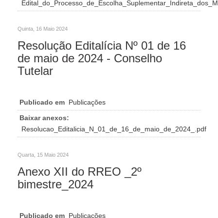
Edital_do_Processo_de_Escolha_Suplementar_Indireta_dos_M
Quinta, 16 Maio 2024
Resolução Editalícia Nº 01 de 16
de maio de 2024 - Conselho
Tutelar
Publicado em
Publicações
Baixar anexos:
Resolucao_Editalicia_N_01_de_16_de_maio_de_2024_.pdf
Quarta, 15 Maio 2024
Anexo XII do RREO _2º
bimestre_2024
Publicado em
Publicações