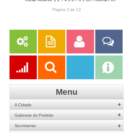
Pagina 3 de 13
Serviços
Publicações
Servidor
Fale Com a
Prefeitura
Ações
Transparência
Transparência
e-SIC
Menu
SAAE
A Cidade
História
Gabinete do Prefeito
Hino
Prefeito
Secretarias
Bandeira