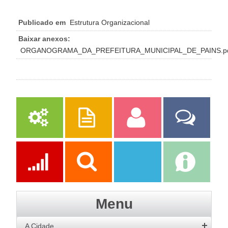
Publicado em
Estrutura Organizacional
Baixar anexos:
ORGANOGRAMA_DA_PREFEITURA_MUNICIPAL_DE_PAINS.p
Serviços
Publicações
Servidor
Fale Com a
Prefeitura
Ações
Transparência
Transparência
e-SIC
Menu
SAAE
A Cidade