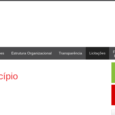
F
ões
Estrutura Organizacional
Transparência
Licitações
cípio