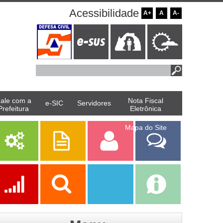
Acessibilidade
A+
A
A-
ale com a
Nota Fiscal
e-SIC
Servidores
Prefeitura
Eletrônica
Mapa do Site
Serviços
Publicações
Servidor
Fale Com a
Prefeitura
Ações
Transparência
Transparência
e-SIC
SAAE