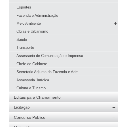
Patrimônio Cultural
Esportes
Agenda de Eventos
Fazenda e Administração
Guia Prático
Meio Ambiente
Hotéis e Pousadas
SMMA
Obras e Urbanismo
Restaurantes
Meio Ambiente
Página Inicial SMMA
Saúde
Pizzarias
Conselhos
Serviços SMMA
Apresentação
Transporte
Pastelarias
Parques Municipais
Codema
Educação Ambiental
Objetivo Estratégico
Assessoria de Comunicação e Imprensa
Bares, Lanchonetes e Sorveterias
Licenciamento Ambiental
Parque Natural Municipal Dona Ziza
Denúncias
Atribuições
Chefe de Gabinete
Padarias
Uso de produtos e subprodutos florestais
Quem é Quem
Secretaria Adjunta da Fazenda e Adm
Download
Licenciamento Ambiental
Assessoria Jurídica
Fiscalização
Cultura e Turismo
Legislação
Editais para Chamamento
Galeria de Imagens
Licitação
Editais Abertos
Concurso Público
Software e Banco de Dados
Concursos Abertos