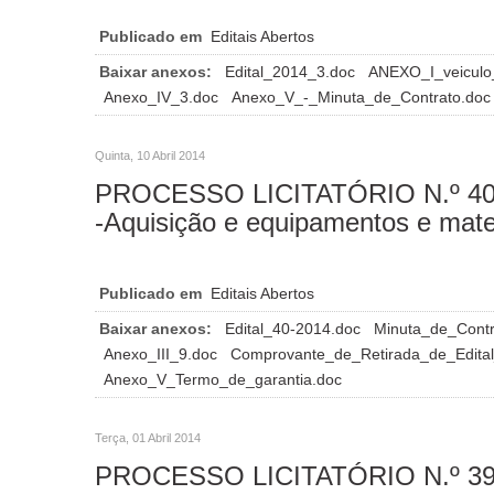
Publicado em
Editais Abertos
Baixar anexos:
Edital_2014_3.doc
ANEXO_I_veicul
Anexo_IV_3.doc
Anexo_V_-_Minuta_de_Contrato.doc
Quinta, 10 Abril 2014
PROCESSO LICITATÓRIO N.º 40/20
-Aquisição e equipamentos e mate
Publicado em
Editais Abertos
Baixar anexos:
Edital_40-2014.doc
Minuta_de_Cont
Anexo_III_9.doc
Comprovante_de_Retirada_de_Edita
Anexo_V_Termo_de_garantia.doc
Terça, 01 Abril 2014
PROCESSO LICITATÓRIO N.º 3