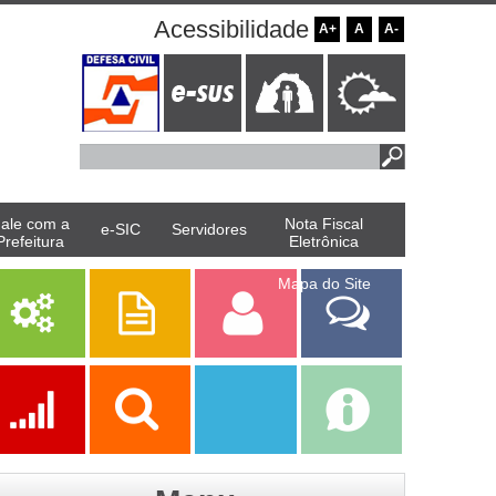
Acessibilidade
A+
A
A-
ale com a
Nota Fiscal
e-SIC
Servidores
Prefeitura
Eletrônica
Mapa do Site
Serviços
Publicações
Servidor
Fale Com a
Prefeitura
Ações
Transparência
Transparência
e-SIC
SAAE