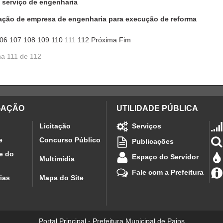
 serviço de engenharia
ção de empresa de engenharia para execução de reforma
06
107
108
109
110
111
112
Próxima
Fim
a 111 de 112
GAÇÃO
UTILIDADE PÚBLICA
Licitação
Serviços
e
Concurso Público
Publicações
e do
Espaço do Servidor
Multimídia
Fale com a Prefeitura
ias
Mapa do Site
Portal Principal - Prefeitura Municipal de Pains