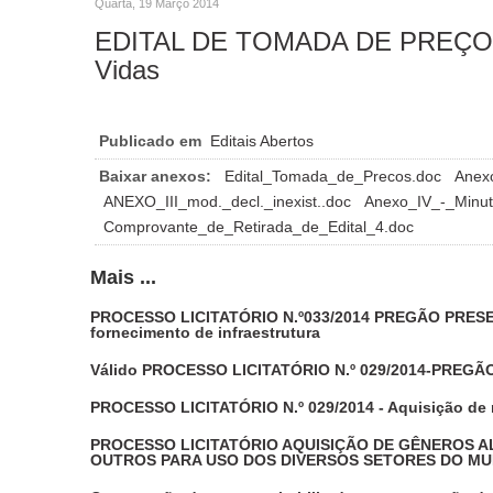
Quarta, 19 Março 2014
EDITAL DE TOMADA DE PREÇOS N
Vidas
Publicado em
Editais Abertos
Baixar anexos:
Edital_Tomada_de_Precos.doc
Anex
ANEXO_III_mod._decl._inexist..doc
Anexo_IV_-_Minut
Comprovante_de_Retirada_de_Edital_4.doc
Mais ...
PROCESSO LICITATÓRIO N.º033/2014 PREGÃO PRESENC
fornecimento de infraestrutura
Válido PROCESSO LICITATÓRIO N.º 029/2014-PREGÃO
PROCESSO LICITATÓRIO N.º 029/2014 - Aquisição de
PROCESSO LICITATÓRIO AQUISIÇÃO DE GÊNEROS A
OUTROS PARA USO DOS DIVERSOS SETORES DO MUN