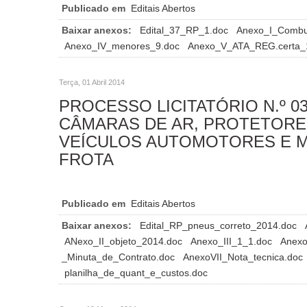
Publicado em
Editais Abertos
Baixar anexos:
Edital_37_RP_1.doc
Anexo_I_Combu
Anexo_IV_menores_9.doc
Anexo_V_ATA_REG.certa_
Terça, 01 Abril 2014
PROCESSO LICITATÓRIO N.º 03
CÂMARAS DE AR, PROTETORE
VEÍCULOS AUTOMOTORES E M
FROTA
Publicado em
Editais Abertos
Baixar anexos:
Edital_RP_pneus_correto_2014.doc
ANexo_II_objeto_2014.doc
Anexo_III_1_1.doc
Anexo
_Minuta_de_Contrato.doc
AnexoVII_Nota_tecnica.doc
planilha_de_quant_e_custos.doc