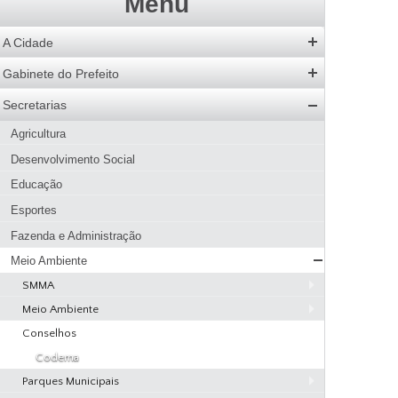
Menu
A Cidade
História
Gabinete do Prefeito
Hino
Prefeito
Secretarias
Bandeira
Vice-Prefeito
Agricultura
Acervo de Imagens
Agenda do Prefeito
Desenvolvimento Social
Galeria de Prefeitos
Educação
Patrimônio Cultural
Esportes
Agenda de Eventos
Fazenda e Administração
Guia Prático
Meio Ambiente
Hotéis e Pousadas
SMMA
Restaurantes
Meio Ambiente
Página Inicial SMMA
Pizzarias
Conselhos
Serviços SMMA
Apresentação
Pastelarias
Codema
Educação Ambiental
Objetivo Estratégico
Bares, Lanchonetes e Sorveterias
Parques Municipais
Denúncias
Atribuições
Padarias