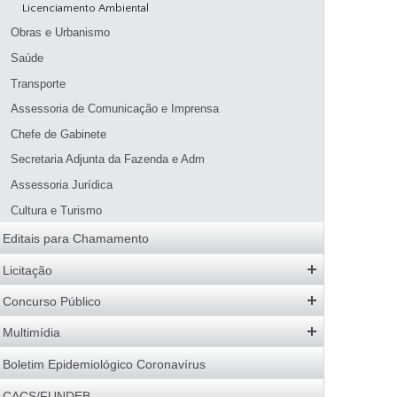
Licenciamento Ambiental
Parque Natural Municipal Dona Ziza
Uso de produtos e subprodutos florestais
Quem é Quem
Obras e Urbanismo
Download
Licenciamento Ambiental
Fiscalização
Saúde
Legislação
Transporte
Galeria de Imagens
Assessoria de Comunicação e Imprensa
Chefe de Gabinete
Secretaria Adjunta da Fazenda e Adm
Assessoria Jurídica
Cultura e Turismo
Editais para Chamamento
Licitação
Editais Abertos
Concurso Público
Software e Banco de Dados
Concursos Abertos
Multimídia
Atas de Registro de Preços
Processos Seletivos
Galeria de Fotos
Boletim Epidemiológico Coronavírus
Resultados
Resultados
Logomarca da Adm. Municipal
CACS/FUNDEB