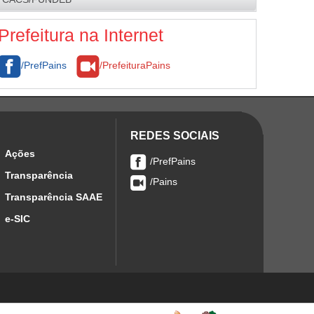
Economia para o Município
Brasão
Contratos
Prefeitura na Internet
/PrefPains
/PrefeituraPains
REDES SOCIAIS
Ações
/PrefPains
Transparência
/Pains
Transparência SAAE
e-SIC