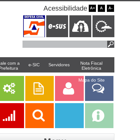
Acessibilidade
A+
A
A-
ale com a
Nota Fiscal
e-SIC
Servidores
Prefeitura
Eletrônica
Mapa do Site
Serviços
Publicações
Servidor
Fale Com a
Prefeitura
Ações
Transparência
Transparência
e-SIC
SAAE