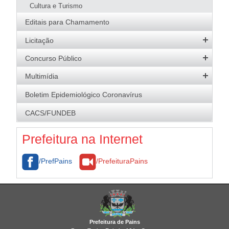
Cultura e Turismo
Editais para Chamamento
Licitação
Editais Abertos
Concurso Público
Software e Banco de Dados
Concursos Abertos
Multimídia
Atas de Registro de Preços
Processos Seletivos
Galeria de Fotos
Boletim Epidemiológico Coronavírus
Resultados
Resultados
Logomarca da Adm. Municipal
CACS/FUNDEB
Economia para o Município
Brasão
Contratos
Prefeitura na Internet
/PrefPains
/PrefeituraPains
Prefeitura de Pains