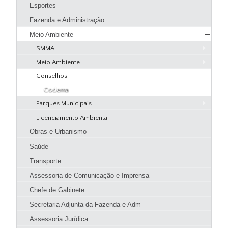
Esportes
Agenda de Eventos
Fazenda e Administração
Guia Prático
Meio Ambiente
Hotéis e Pousadas
SMMA
Restaurantes
Meio Ambiente
Página Inicial SMMA
Pizzarias
Conselhos
Serviços SMMA
Apresentação
Pastelarias
Codema
Educação Ambiental
Objetivo Estratégico
Bares, Lanchonetes e Sorveterias
Parques Municipais
Denúncias
Atribuições
Padarias
Licenciamento Ambiental
Parque Natural Municipal Dona Ziza
Uso de produtos e subprodutos florestais
Quem é Quem
Obras e Urbanismo
Download
Licenciamento Ambiental
Fiscalização
Saúde
Legislação
Transporte
Galeria de Imagens
Assessoria de Comunicação e Imprensa
Chefe de Gabinete
Secretaria Adjunta da Fazenda e Adm
Assessoria Jurídica