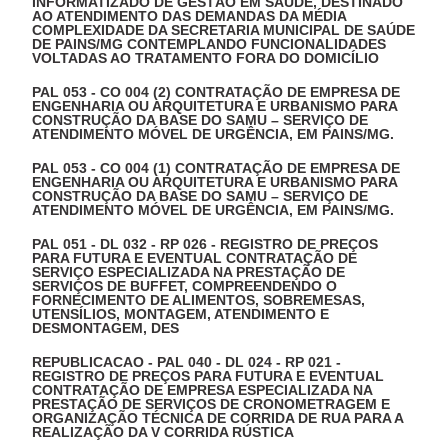
INFORMATIZADO DE GESTÃO EM SAÚDE, DESTINADO
AO ATENDIMENTO DAS DEMANDAS DA MÉDIA
COMPLEXIDADE DA SECRETARIA MUNICIPAL DE SAÚDE
DE PAINS/MG CONTEMPLANDO FUNCIONALIDADES
VOLTADAS AO TRATAMENTO FORA DO DOMICÍLIO
PAL 053 - CO 004 (2) CONTRATAÇÃO DE EMPRESA DE
ENGENHARIA OU ARQUITETURA E URBANISMO PARA
CONSTRUÇÃO DA BASE DO SAMU – SERVIÇO DE
ATENDIMENTO MÓVEL DE URGÊNCIA, EM PAINS/MG.
PAL 053 - CO 004 (1) CONTRATAÇÃO DE EMPRESA DE
ENGENHARIA OU ARQUITETURA E URBANISMO PARA
CONSTRUÇÃO DA BASE DO SAMU – SERVIÇO DE
ATENDIMENTO MÓVEL DE URGÊNCIA, EM PAINS/MG.
PAL 051 - DL 032 - RP 026 - REGISTRO DE PREÇOS
PARA FUTURA E EVENTUAL CONTRATAÇÃO DE
SERVIÇO ESPECIALIZADA NA PRESTAÇÃO DE
SERVIÇOS DE BUFFET, COMPREENDENDO O
FORNECIMENTO DE ALIMENTOS, SOBREMESAS,
UTENSÍLIOS, MONTAGEM, ATENDIMENTO E
DESMONTAGEM, DES
REPUBLICACAO - PAL 040 - DL 024 - RP 021 -
REGISTRO DE PREÇOS PARA FUTURA E EVENTUAL
CONTRATAÇÃO DE EMPRESA ESPECIALIZADA NA
PRESTAÇÃO DE SERVIÇOS DE CRONOMETRAGEM E
ORGANIZAÇÃO TÉCNICA DE CORRIDA DE RUA PARA A
REALIZAÇÃO DA V CORRIDA RÚSTICA