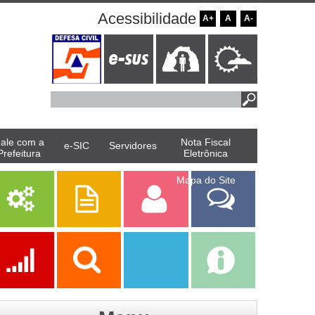
Acessibilidade
A+
A
A-
ale com a
Nota Fiscal
e-SIC
Servidores
Prefeitura
Eletrônica
Mapa do Site
Serviços
Publicações
Servidor
Fale Com a
Prefeitura
Ações
Transparência
Transparência
e-SIC
SAAE