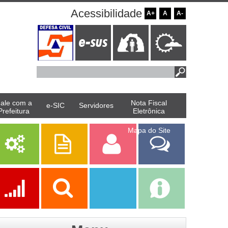
Acessibilidade
A+
A
A-
ale com a
Nota Fiscal
e-SIC
Servidores
Prefeitura
Eletrônica
Mapa do Site
Serviços
Publicações
Servidor
Fale Com a
Prefeitura
Ações
Transparência
Transparência
e-SIC
SAAE