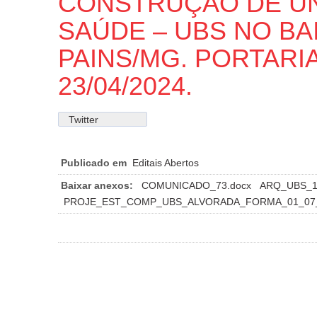
CONSTRUÇÃO DE UN
SAÚDE – UBS NO B
PAINS/MG. PORTARIA
23/04/2024.
Twitter
Publicado em
Editais Abertos
Baixar anexos:
COMUNICADO_73.docx
ARQ_UBS_1
PROJE_EST_COMP_UBS_ALVORADA_FORMA_01_07_