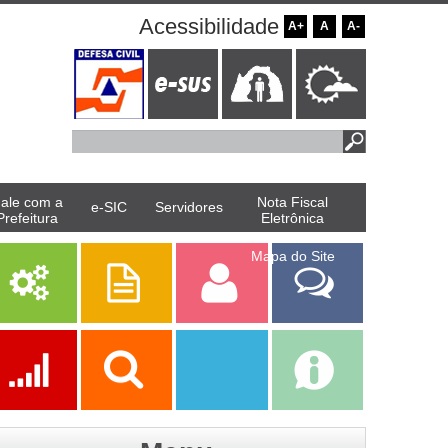
Acessibilidade
A+
A
A-
ale com a
Nota Fiscal
e-SIC
Servidores
Prefeitura
Eletrônica
Mapa do Site
Serviços
Publicações
Servidor
Fale Com a
Prefeitura
Ações
Transparência
Transparência
e-SIC
SAAE