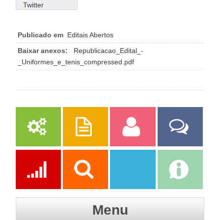
Twitter
Publicado em
Editais Abertos
Baixar anexos:
Republicacao_Edital_-
_Uniformes_e_tenis_compressed.pdf
Serviços
Publicações
Servidor
Fale Com a
Prefeitura
Ações
Transparência
Transparência
e-SIC
Menu
SAAE