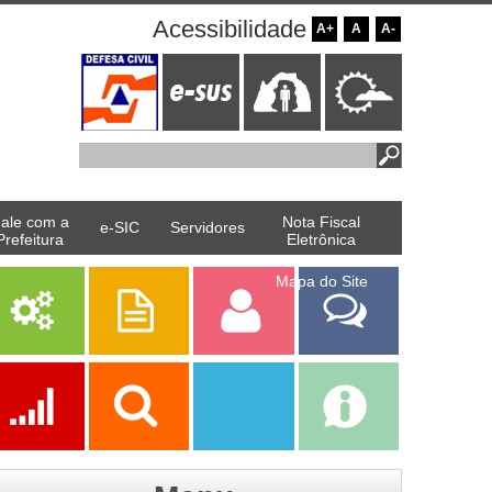
Acessibilidade
A+
A
A-
ale com a
Nota Fiscal
e-SIC
Servidores
Prefeitura
Eletrônica
Mapa do Site
Serviços
Publicações
Servidor
Fale Com a
Prefeitura
Ações
Transparência
Transparência
e-SIC
SAAE