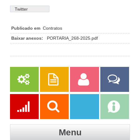
Twitter
Publicado em
Contratos
Baixar anexos:
PORTARIA_268-2025.pdf
Serviços
Publicações
Servidor
Fale Com a
Prefeitura
Ações
Transparência
Transparência
e-SIC
Menu
SAAE