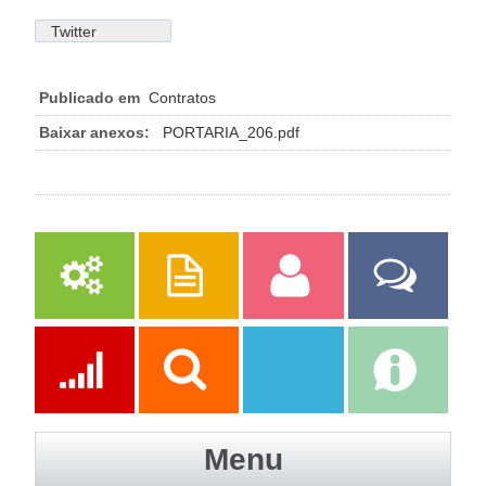
Twitter
Publicado em
Contratos
Baixar anexos:
PORTARIA_206.pdf
Serviços
Publicações
Servidor
Fale Com a
Prefeitura
Ações
Transparência
Transparência
e-SIC
Menu
SAAE