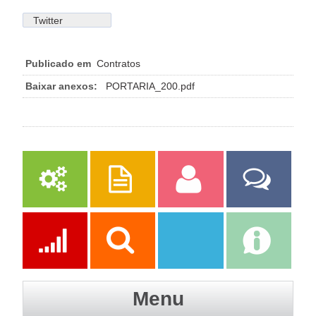
Twitter
Publicado em
Contratos
Baixar anexos:
PORTARIA_200.pdf
Serviços
Publicações
Servidor
Fale Com a
Prefeitura
Ações
Transparência
Transparência
e-SIC
Menu
SAAE