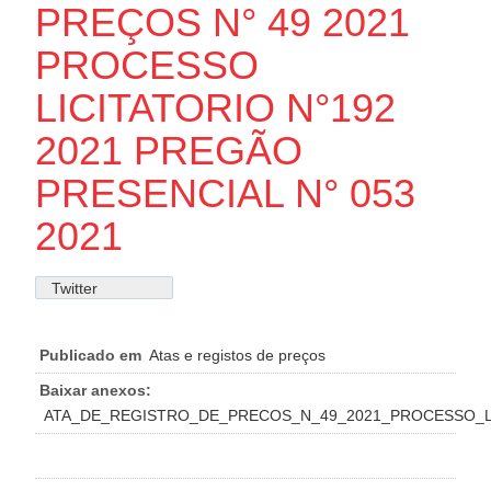
PREÇOS N° 49 2021
PROCESSO
LICITATORIO N°192
2021 PREGÃO
PRESENCIAL N° 053
2021
Twitter
Publicado em
Atas e registos de preços
Baixar anexos:
ATA_DE_REGISTRO_DE_PRECOS_N_49_2021_PROCESSO_LI