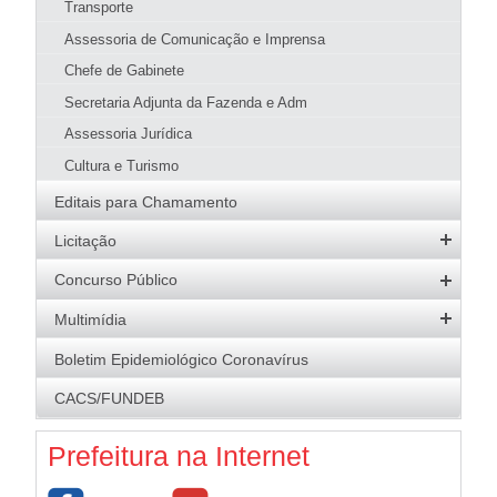
Transporte
Assessoria de Comunicação e Imprensa
Chefe de Gabinete
Secretaria Adjunta da Fazenda e Adm
Assessoria Jurídica
Cultura e Turismo
Editais para Chamamento
Licitação
Editais Abertos
Concurso Público
Software e Banco de Dados
Concursos Abertos
Multimídia
Atas de Registro de Preços
Processos Seletivos
Galeria de Fotos
Boletim Epidemiológico Coronavírus
Resultados
Resultados
Logomarca da Adm. Municipal
CACS/FUNDEB
Economia para o Município
Brasão
Contratos
Prefeitura na Internet