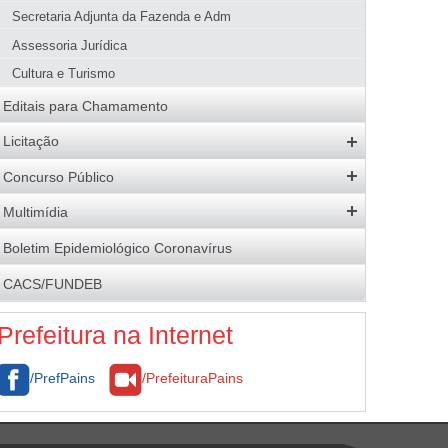
Uso de produtos e subprodutos florestais
Quem é Quem
Secretaria Adjunta da Fazenda e Adm
Download
Licenciamento Ambiental
Assessoria Jurídica
Fiscalização
Cultura e Turismo
Legislação
Editais para Chamamento
Galeria de Imagens
Licitação
Editais Abertos
Concurso Público
Software e Banco de Dados
Concursos Abertos
Multimídia
Atas de Registro de Preços
Processos Seletivos
Galeria de Fotos
Boletim Epidemiológico Coronavírus
Resultados
Resultados
Logomarca da Adm. Municipal
CACS/FUNDEB
Economia para o Município
Brasão
Contratos
Prefeitura na Internet
/PrefPains
/PrefeituraPains