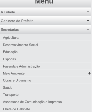
Menu
A Cidade
História
Gabinete do Prefeito
Hino
Prefeito
Secretarias
Bandeira
Vice-Prefeito
Agricultura
Acervo de Imagens
Agenda do Prefeito
Desenvolvimento Social
Galeria de Prefeitos
Educação
Patrimônio Cultural
Esportes
Agenda de Eventos
Fazenda e Administração
Guia Prático
Meio Ambiente
Hotéis e Pousadas
SMMA
Obras e Urbanismo
Restaurantes
Meio Ambiente
Página Inicial SMMA
Saúde
Pizzarias
Conselhos
Serviços SMMA
Apresentação
Transporte
Pastelarias
Parques Municipais
Codema
Educação Ambiental
Objetivo Estratégico
Assessoria de Comunicação e Imprensa
Bares, Lanchonetes e Sorveterias
Licenciamento Ambiental
Parque Natural Municipal Dona Ziza
Denúncias
Atribuições
Chefe de Gabinete
Padarias