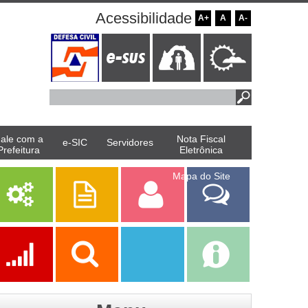
Acessibilidade
A+
A
A-
ale com a
Nota Fiscal
e-SIC
Servidores
Prefeitura
Eletrônica
Mapa do Site
Serviços
Publicações
Servidor
Fale Com a
Prefeitura
Ações
Transparência
Transparência
e-SIC
SAAE