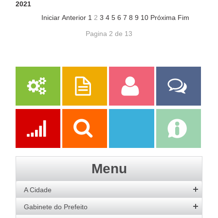
2021
Iniciar
Anterior
1
2
3
4
5
6
7
8
9
10
Próxima
Fim
Pagina 2 de 13
Serviços
Publicações
Servidor
Fale Com a
Prefeitura
Ações
Transparência
Transparência
e-SIC
Menu
SAAE
A Cidade
História
Gabinete do Prefeito