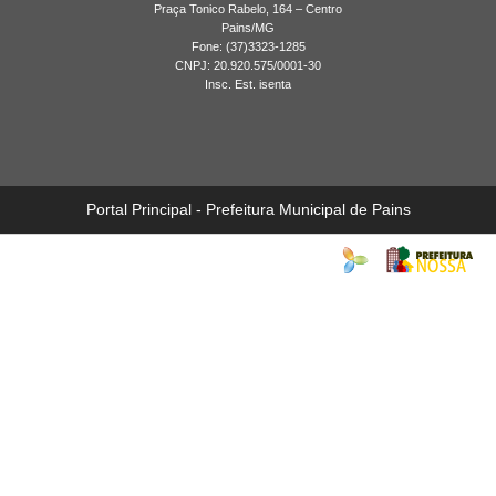
Praça Tonico Rabelo, 164 – Centro
Galeria de Imagens
Pains/MG
Fone: (37)3323-1285
CNPJ: 20.920.575/0001-30
Insc. Est. isenta
Portal Principal - Prefeitura Municipal de Pains