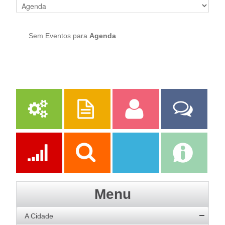
Sem Eventos para
Agenda
Serviços
Publicações
Servidor
Fale Com a
Prefeitura
Ações
Transparência
Transparência
e-SIC
Menu
SAAE
A Cidade