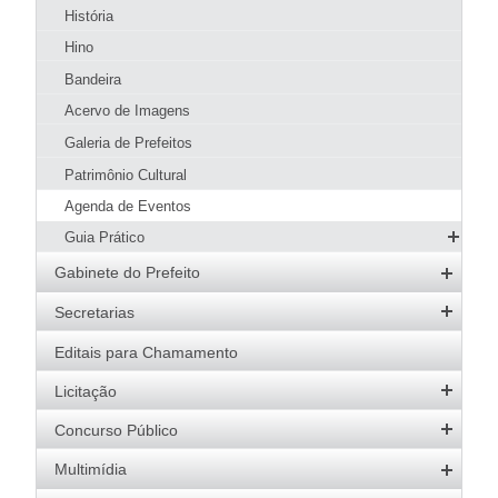
História
Hino
Bandeira
Acervo de Imagens
Galeria de Prefeitos
Patrimônio Cultural
Agenda de Eventos
Guia Prático
Hotéis e Pousadas
Gabinete do Prefeito
Restaurantes
Prefeito
Secretarias
Pizzarias
Vice-Prefeito
Agricultura
Editais para Chamamento
Pastelarias
Agenda do Prefeito
Desenvolvimento Social
Licitação
Bares, Lanchonetes e Sorveterias
Educação
Padarias
Editais Abertos
Concurso Público
Esportes
Software e Banco de Dados
Concursos Abertos
Multimídia
Fazenda e Administração
Atas de Registro de Preços